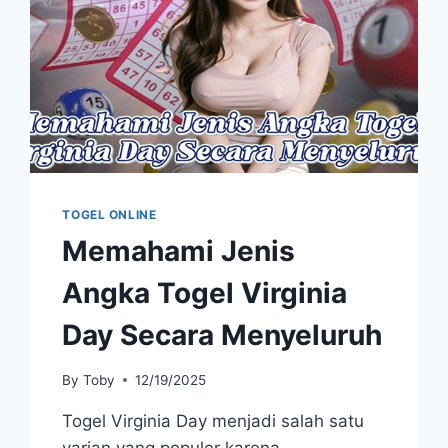
TOGEL ONLINE
Memahami Jenis
Angka Togel Virginia
Day Secara Menyeluruh
By
Toby
12/19/2025
Togel Virginia Day menjadi salah satu
varian yang populer karena