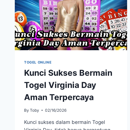
TOGEL ONLINE
Kunci Sukses Bermain
Togel Virginia Day
Aman Terpercaya
By
Toby
02/16/2026
Kunci sukses dalam bermain Togel
Virginia Day, tidak hanya bergantung