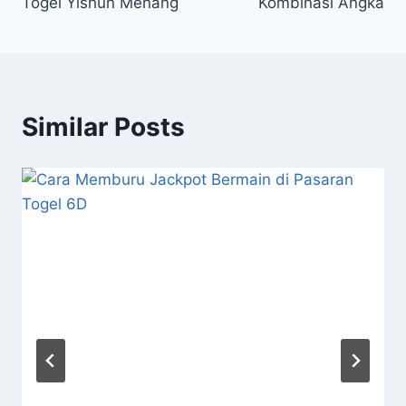
Togel Yishun Menang
Kombinasi Angka
Similar Posts