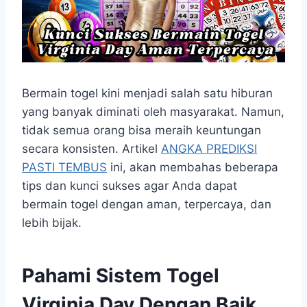
Bermain togel kini menjadi salah satu hiburan
yang banyak diminati oleh masyarakat. Namun,
tidak semua orang bisa meraih keuntungan
secara konsisten. Artikel
ANGKA PREDIKSI
PASTI TEMBUS
ini, akan membahas beberapa
tips dan kunci sukses agar Anda dapat
bermain togel dengan aman, terpercaya, dan
lebih bijak.
Pahami Sistem Togel
Virginia Day Dengan Baik