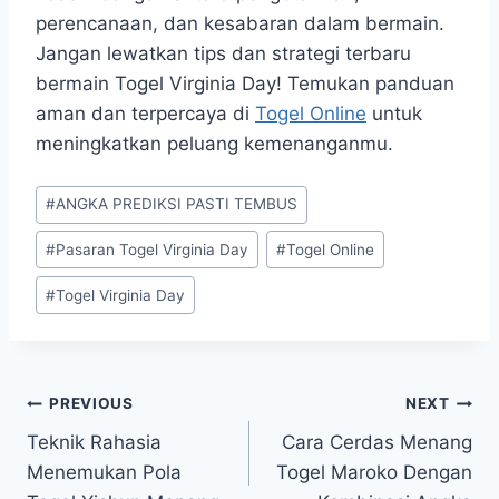
perencanaan, dan kesabaran dalam bermain.
Jangan lewatkan tips dan strategi terbaru
bermain Togel Virginia Day! Temukan panduan
aman dan terpercaya di
Togel Online
untuk
meningkatkan peluang kemenanganmu.
Post
#
ANGKA PREDIKSI PASTI TEMBUS
Tags:
#
Pasaran Togel Virginia Day
#
Togel Online
#
Togel Virginia Day
Post
PREVIOUS
NEXT
Teknik Rahasia
Cara Cerdas Menang
navigation
Menemukan Pola
Togel Maroko Dengan