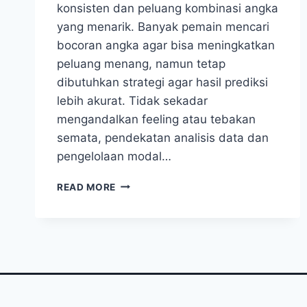
konsisten dan peluang kombinasi angka
yang menarik. Banyak pemain mencari
bocoran angka agar bisa meningkatkan
peluang menang, namun tetap
dibutuhkan strategi agar hasil prediksi
lebih akurat. Tidak sekadar
mengandalkan feeling atau tebakan
semata, pendekatan analisis data dan
pengelolaan modal…
BOCORAN
READ MORE
ANGKA
TOGEL
FUJIAN
12
TERAKURAT