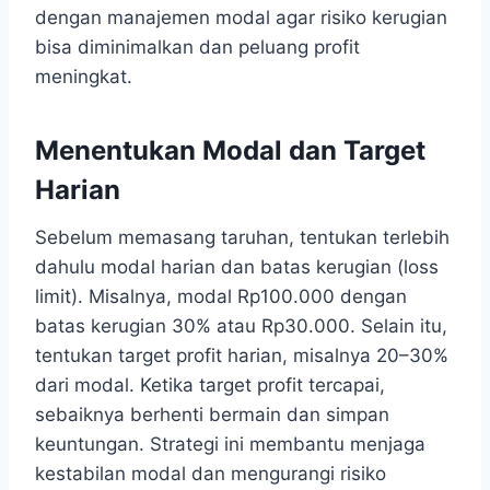
dengan manajemen modal agar risiko kerugian
bisa diminimalkan dan peluang profit
meningkat.
Menentukan Modal dan Target
Harian
Sebelum memasang taruhan, tentukan terlebih
dahulu modal harian dan batas kerugian (loss
limit). Misalnya, modal Rp100.000 dengan
batas kerugian 30% atau Rp30.000. Selain itu,
tentukan target profit harian, misalnya 20–30%
dari modal. Ketika target profit tercapai,
sebaiknya berhenti bermain dan simpan
keuntungan. Strategi ini membantu menjaga
kestabilan modal dan mengurangi risiko