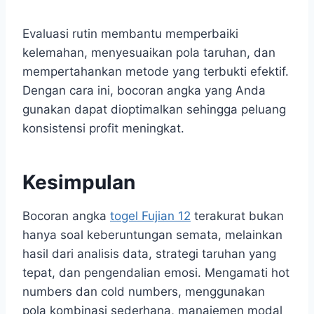
Evaluasi rutin membantu memperbaiki
kelemahan, menyesuaikan pola taruhan, dan
mempertahankan metode yang terbukti efektif.
Dengan cara ini, bocoran angka yang Anda
gunakan dapat dioptimalkan sehingga peluang
konsistensi profit meningkat.
Kesimpulan
Bocoran angka
togel Fujian 12
terakurat bukan
hanya soal keberuntungan semata, melainkan
hasil dari analisis data, strategi taruhan yang
tepat, dan pengendalian emosi. Mengamati hot
numbers dan cold numbers, menggunakan
pola kombinasi sederhana, manajemen modal