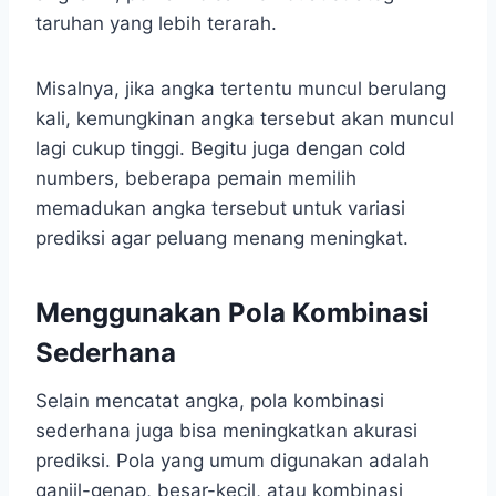
taruhan yang lebih terarah.
Misalnya, jika angka tertentu muncul berulang
kali, kemungkinan angka tersebut akan muncul
lagi cukup tinggi. Begitu juga dengan cold
numbers, beberapa pemain memilih
memadukan angka tersebut untuk variasi
prediksi agar peluang menang meningkat.
Menggunakan Pola Kombinasi
Sederhana
Selain mencatat angka, pola kombinasi
sederhana juga bisa meningkatkan akurasi
prediksi. Pola yang umum digunakan adalah
ganjil-genap, besar-kecil, atau kombinasi