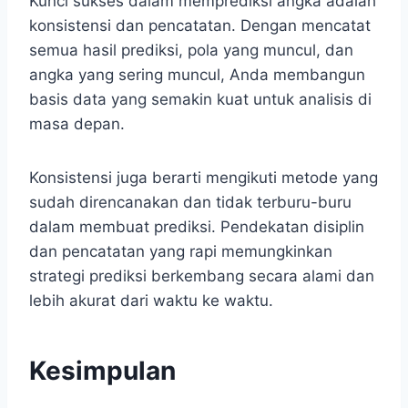
Kunci sukses dalam memprediksi angka adalah
konsistensi dan pencatatan. Dengan mencatat
semua hasil prediksi, pola yang muncul, dan
angka yang sering muncul, Anda membangun
basis data yang semakin kuat untuk analisis di
masa depan.
Konsistensi juga berarti mengikuti metode yang
sudah direncanakan dan tidak terburu-buru
dalam membuat prediksi. Pendekatan disiplin
dan pencatatan yang rapi memungkinkan
strategi prediksi berkembang secara alami dan
lebih akurat dari waktu ke waktu.
Kesimpulan