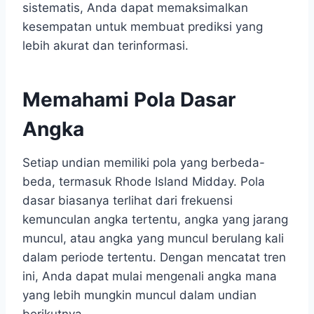
sistematis, Anda dapat memaksimalkan
kesempatan untuk membuat prediksi yang
lebih akurat dan terinformasi.
Memahami Pola Dasar
Angka
Setiap undian memiliki pola yang berbeda-
beda, termasuk Rhode Island Midday. Pola
dasar biasanya terlihat dari frekuensi
kemunculan angka tertentu, angka yang jarang
muncul, atau angka yang muncul berulang kali
dalam periode tertentu. Dengan mencatat tren
ini, Anda dapat mulai mengenali angka mana
yang lebih mungkin muncul dalam undian
berikutnya.