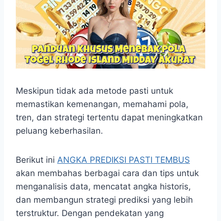
Meskipun tidak ada metode pasti untuk
memastikan kemenangan, memahami pola,
tren, dan strategi tertentu dapat meningkatkan
peluang keberhasilan.
Berikut ini
ANGKA PREDIKSI PASTI TEMBUS
akan membahas berbagai cara dan tips untuk
menganalisis data, mencatat angka historis,
dan membangun strategi prediksi yang lebih
terstruktur. Dengan pendekatan yang