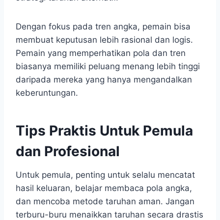
Dengan fokus pada tren angka, pemain bisa
membuat keputusan lebih rasional dan logis.
Pemain yang memperhatikan pola dan tren
biasanya memiliki peluang menang lebih tinggi
daripada mereka yang hanya mengandalkan
keberuntungan.
Tips Praktis Untuk Pemula
dan Profesional
Untuk pemula, penting untuk selalu mencatat
hasil keluaran, belajar membaca pola angka,
dan mencoba metode taruhan aman. Jangan
terburu-buru menaikkan taruhan secara drastis