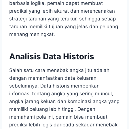
berbasis logika, pemain dapat membuat
prediksi yang lebih akurat dan merencanakan
strategi taruhan yang terukur, sehingga setiap
taruhan memiliki tujuan yang jelas dan peluang
menang meningkat.
Analisis Data Historis
Salah satu cara menebak angka jitu adalah
dengan memanfaatkan data keluaran
sebelumnya. Data historis memberikan
informasi tentang angka yang sering muncul,
angka jarang keluar, dan kombinasi angka yang
memiliki peluang lebih tinggi. Dengan
memahami pola ini, pemain bisa membuat
prediksi lebih logis daripada sekadar menebak