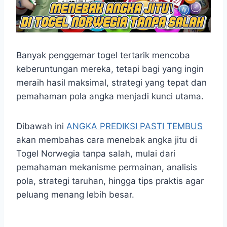
Banyak penggemar togel tertarik mencoba
keberuntungan mereka, tetapi bagi yang ingin
meraih hasil maksimal, strategi yang tepat dan
pemahaman pola angka menjadi kunci utama.
Dibawah ini
ANGKA PREDIKSI PASTI TEMBUS
akan membahas cara menebak angka jitu di
Togel Norwegia tanpa salah, mulai dari
pemahaman mekanisme permainan, analisis
pola, strategi taruhan, hingga tips praktis agar
peluang menang lebih besar.