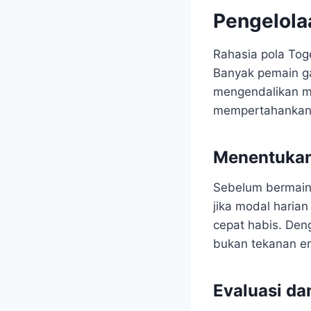
Pengelola
Rahasia pola Tog
Banyak pemain gag
mengendalikan mo
mempertahankan 
Menentukan
Sebelum bermain,
jika modal haria
cepat habis. Deng
bukan tekanan em
Evaluasi da