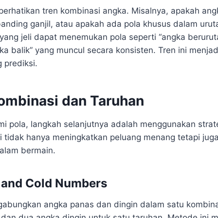
 perhatikan tren kombinasi angka. Misalnya, apakah ang
banding ganjil, atau apakah ada pola khusus dalam uru
 yang jeli dapat menemukan pola seperti “angka berurut
gka balik” yang muncul secara konsisten. Tren ini menja
prediksi.
Kombinasi dan Taruhan
 pola, langkah selanjutnya adalah menggunakan strat
ini tidak hanya meningkatkan peluang menang tetapi j
dalam bermain.
 and Cold Numbers
ggabungkan angka panas dan dingin dalam satu kombinasi
 dan dua angka dingin untuk satu taruhan. Metode ini 