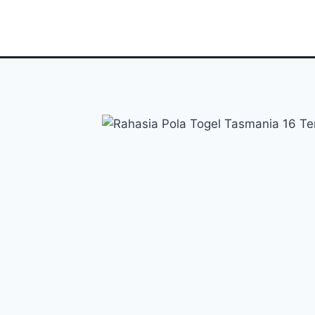
Skip
to
content