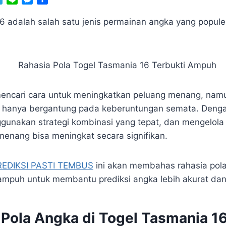
e
i
e
h
l
n
s
a
6 adalah salah satu jenis permainan angka yang popule
e
e
s
r
g
e
e
r
n
a
g
m
e
r
encari cara untuk meningkatkan peluang menang, namu
k hanya bergantung pada keberuntungan semata. Den
gunakan strategi kombinasi yang tepat, dan mengelol
menang bisa meningkat secara signifikan.
EDIKSI PASTI TEMBUS
ini akan membahas rahasia pol
 ampuh untuk membantu prediksi angka lebih akurat dan
Pola Angka di Togel Tasmania 1