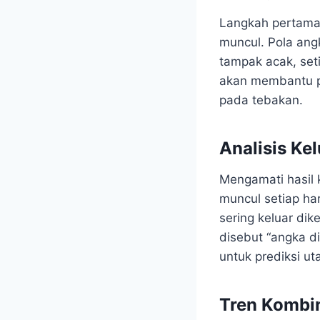
Langkah pertama
muncul. Pola angk
tampak acak, set
akan membantu pe
pada tebakan.
Analisis Ke
Mengamati hasil 
muncul setiap ha
sering keluar di
disebut “angka d
untuk prediksi u
Tren Kombi