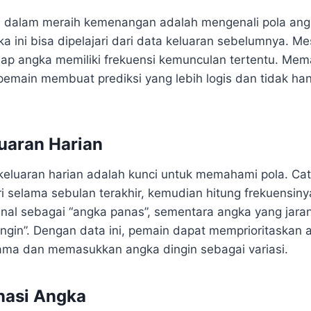
 dalam meraih kemenangan adalah mengenali pola angk
a ini bisa dipelajari dari data keluaran sebelumnya. Me
iap angka memiliki frekuensi kemunculan tertentu. Mema
main membuat prediksi yang lebih logis dan tidak ha
luaran Harian
keluaran harian adalah kunci untuk memahami pola. Ca
ri selama sebulan terakhir, kemudian hitung frekuensin
kenal sebagai “angka panas”, sementara angka yang jar
ingin”. Dengan data ini, pemain dapat memprioritaskan
tama dan memasukkan angka dingin sebagai variasi.
nasi Angka