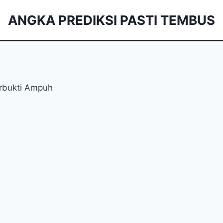
ANGKA PREDIKSI PASTI TEMBUS