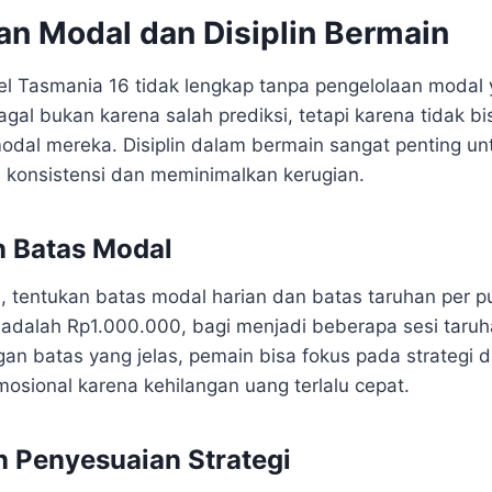
an Modal dan Disiplin Bermain
el Tasmania 16 tidak lengkap tanpa pengelolaan modal 
al bukan karena salah prediksi, tetapi karena tidak bi
dal mereka. Disiplin dalam bermain sangat penting un
konsistensi dan meminimalkan kerugian.
 Batas Modal
 tentukan batas modal harian dan batas taruhan per pu
n adalah Rp1.000.000, bagi menjadi beberapa sesi taruh
an batas yang jelas, pemain bisa fokus pada strategi d
osional karena kehilangan uang terlalu cepat.
n Penyesuaian Strategi