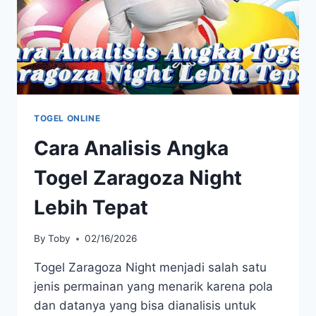
TOGEL ONLINE
Cara Analisis Angka
Togel Zaragoza Night
Lebih Tepat
By
Toby
02/16/2026
Togel Zaragoza Night menjadi salah satu
jenis permainan yang menarik karena pola
dan datanya yang bisa dianalisis untuk