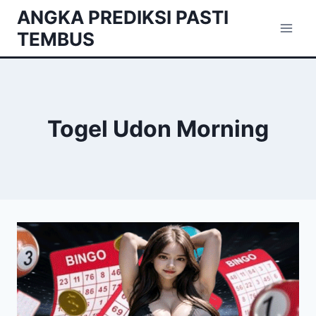
Skip
ANGKA PREDIKSI PASTI
to
TEMBUS
content
Togel Udon Morning