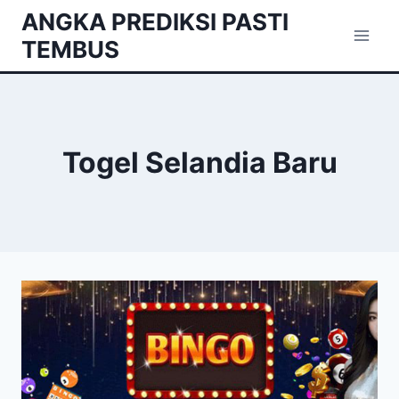
Skip
ANGKA PREDIKSI PASTI
to
TEMBUS
content
Togel Selandia Baru