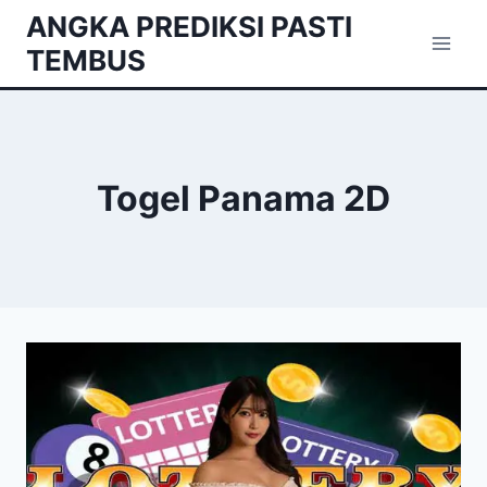
Skip
ANGKA PREDIKSI PASTI
to
TEMBUS
content
Togel Panama 2D