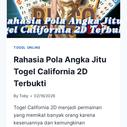
TOGEL ONLINE
Rahasia Pola Angka Jitu
Togel California 2D
Terbukti
By
Toby
02/16/2026
Togel California 2D menjadi permainan
yang memikat banyak orang karena
keseruannya dan kemungkinan