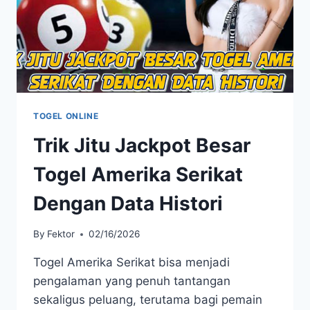
TOGEL ONLINE
Trik Jitu Jackpot Besar
Togel Amerika Serikat
Dengan Data Histori
By
Fektor
02/16/2026
Togel Amerika Serikat bisa menjadi
pengalaman yang penuh tantangan
sekaligus peluang, terutama bagi pemain