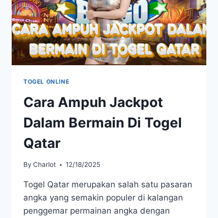
TOGEL ONLINE
Cara Ampuh Jackpot
Dalam Bermain Di Togel
Qatar
By
Charlot
12/18/2025
Togel Qatar merupakan salah satu pasaran
angka yang semakin populer di kalangan
penggemar permainan angka dengan